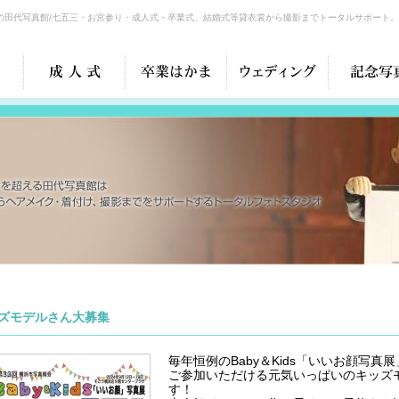
の田代写真館/七五三・お宮参り・成人式・卒業式、結婚式等貸衣裳から撮影までトータルサポート。
ズモデルさん大募集
毎年恒例のBaby＆Kids「いいお顔写真
ご参加いただける元気いっぱいのキッズ
す！