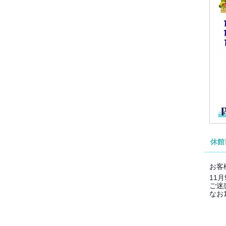
休館
お客
11
ご迷
なお